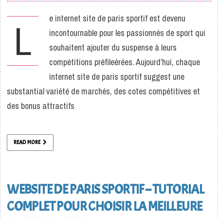
e internet site de paris sportif est devenu
L
incontournable pour les passionnés de sport qui
souhaitent ajouter du suspense à leurs
compétitions préfileérées. Aujourd’hui, chaque
internet site de paris sportif suggest une
substantial variété de marchés, des cotes compétitives et
des bonus attractifs
READ MORE
WEBSITE DE PARIS SPORTIF – TUTORIAL
COMPLET POUR CHOISIR LA MEILLEURE