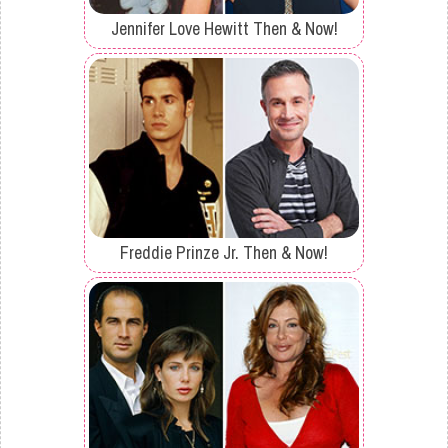
Jennifer Love Hewitt Then & Now!
Freddie Prinze Jr. Then & Now!