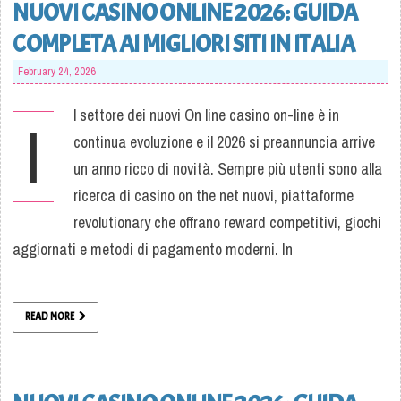
NUOVI CASINO ONLINE 2026: GUIDA
COMPLETA AI MIGLIORI SITI IN ITALIA
February 24, 2026
l settore dei nuovi On line casino on-line è in
I
continua evoluzione e il 2026 si preannuncia arrive
un anno ricco di novità. Sempre più utenti sono alla
ricerca di casino on the net nuovi, piattaforme
revolutionary che offrano reward competitivi, giochi
aggiornati e metodi di pagamento moderni. In
READ MORE