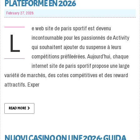
PLATEFORME EN 2026
February 27, 2026
e web site de paris sportif est devenu
L
incontournable pour les passionnés de Activity
qui souhaitent ajouter du suspense à leurs
compétitions préfileérées. Aujourd’hui, chaque
internet site de paris sportif propose une large
variété de marchés, des cotes compétitives et des reward
attractifs. Exper
READ MORE
NUOVI CASINO ON LINE 2026: GUIDA