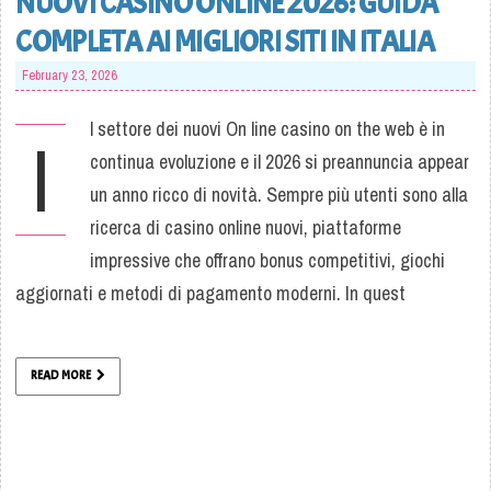
NUOVI CASINO ONLINE 2026: GUIDA
COMPLETA AI MIGLIORI SITI IN ITALIA
February 23, 2026
l settore dei nuovi On line casino on the web è in
I
continua evoluzione e il 2026 si preannuncia appear
un anno ricco di novità. Sempre più utenti sono alla
ricerca di casino online nuovi, piattaforme
impressive che offrano bonus competitivi, giochi
aggiornati e metodi di pagamento moderni. In quest
READ MORE